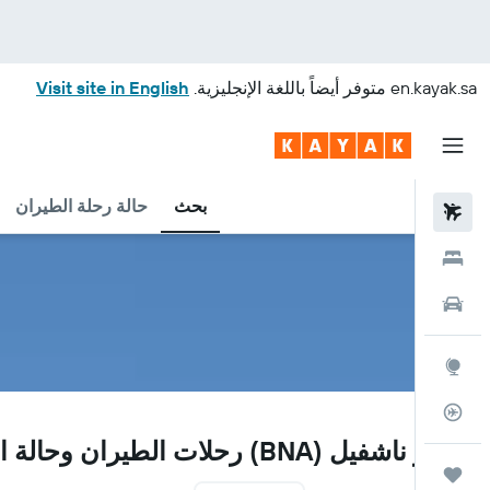
en.kayak.sa
متوفر أيضاً باللغة الإنجليزية.
Visit site in English
بحث
حالة رحلة الطيران
رحلات طيران
فنادق
سيارات
استكشاف
متعقب رحلة الطيران
BNA
مطار ناشفيل (BNA) رحلات الطيران وحالة الرحلة
رحلات