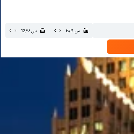
س 5/9
س 12/9