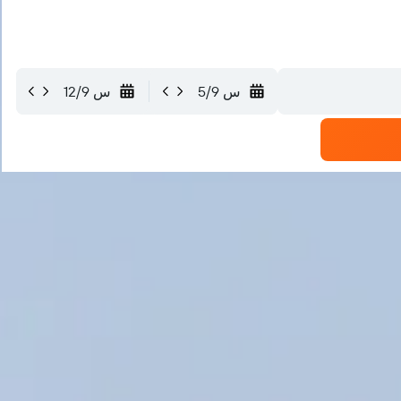
س 5/9
س 12/9