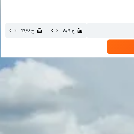
ح 6/9
ح 13/9