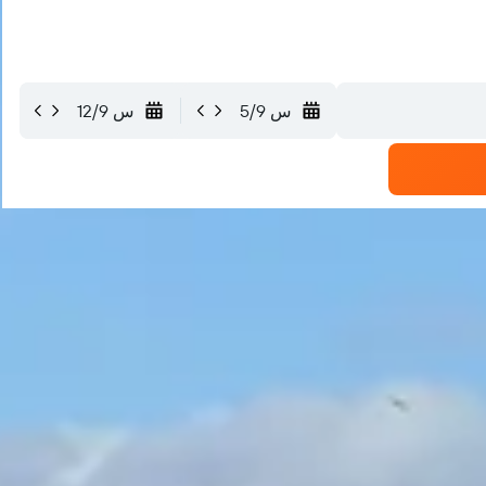
س 5/9
س 12/9