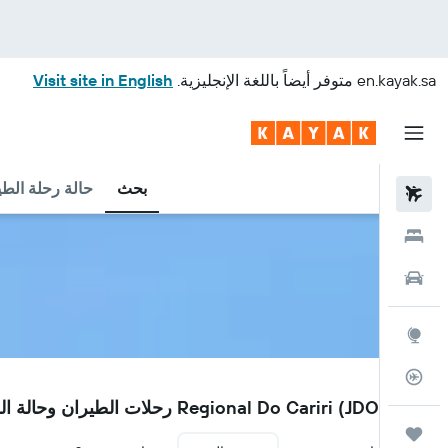
en.kayak.sa
متوفر أيضاً باللغة الإنجليزية.
Visit site in English
بحث
حالة رحلة الطي
رحلات طيران
فنادق
سيارات
استكشاف
متعقب رحلة الطيران
JDO
مطار Regional Do Cariri (JDO) رحلات الطيران وحالة الرحلة
رحلات