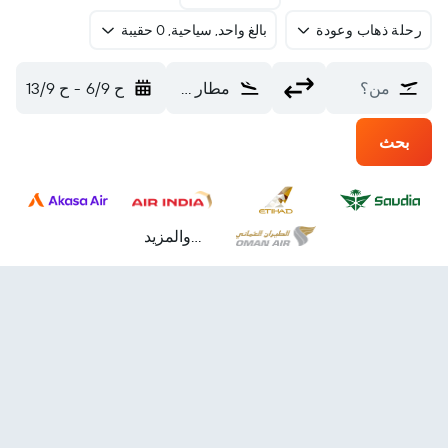
رحلة ذهاب وعودة
بالغ واحد, سياحية, 0 حقيبة
من؟
مطار كوشين (COK)
ح 6/9
-
ح 13/9
بحث
...والمزيد