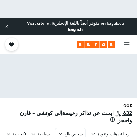
en.kayak.sa
متوفر أيضاً باللغة الإنجليزية.
Visit site in
English
COK
632 ﷼
ابحث عن تذاكر رخيصةإلى كوتشي - قارن
واحجز
رحلة ذهاب وعودة
شخص بالغ
سياحية
0 حقيبة