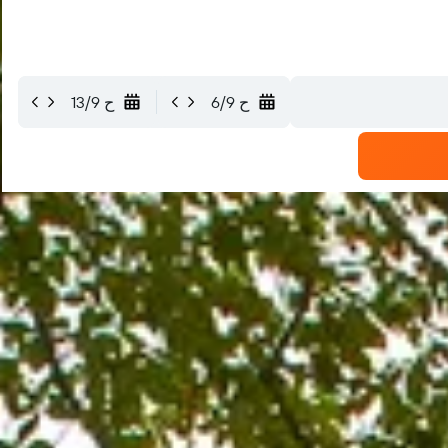
ح 6/9
ح 13/9