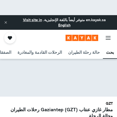
en.kayak.sa
متوفر أيضاً باللغة الإنجليزية.
Visit site in
English
بحث
حالة رحلة الطيران
الرحلات القادمة والمغادرة
الصفقا
GZT
مطار غازي عنتاب Gaziantep (GZT) رحلات الطيران
وحالة الرحلة