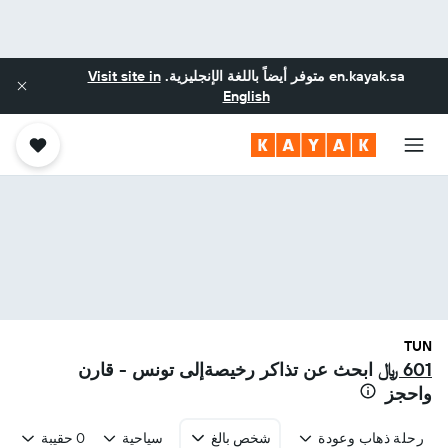
en.kayak.sa
متوفر أيضاً باللغة الإنجليزية.
Visit site in
English
TUN
601 ﷼
ابحث عن تذاكر رخيصةإلى تونس - قارن
واحجز
رحلة ذهاب وعودة
شخص بالغ
سياحية
0 حقيبة