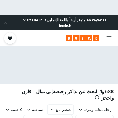
en.kayak.sa
متوفر أيضاً باللغة الإنجليزية.
Visit site in
English
588 ﷼
ابحث عن تذاكر رخيصةإلى نيبال - قارن
واحجز
رحلة ذهاب وعودة
شخص بالغ
سياحية
0 حقيبة