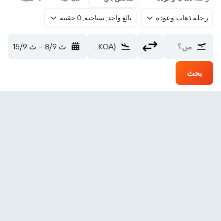
رحلة ذهاب وعودة
بالغ واحد, سياحية, 0 حقيبة
من؟
Kona Intl (KOA)
ث 8/9
-
ث 15/9
بحث