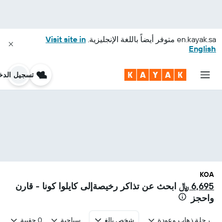
en.kayak.sa
متوفر أيضاً باللغة الإنجليزية.
Visit site in
English
تسجيل الدخ
KOA
6,695 ﷼
ابحث عن تذاكر رخيصةإلى كايلوا كونا - قارن
واحجز
رحلة ذهاب وعودة
شخص بالغ
سياحية
0 حقيبة