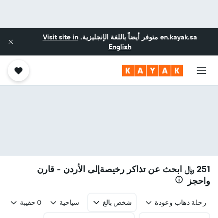
en.kayak.sa
متوفر أيضاً باللغة الإنجليزية.
Visit site in
English
251 ﷼
ابحث عن تذاكر رخيصةإلى الأردن - قارن
واحجز
رحلة ذهاب وعودة
شخص بالغ
سياحية
0 حقيبة