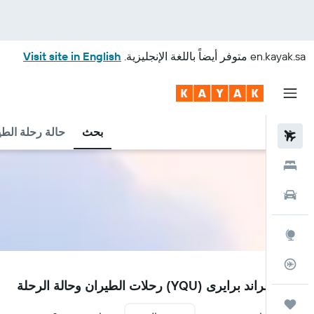
en.kayak.sa
متوفر أيضاً باللغة الإنجليزية.
Visit site in English
بحث
حالة رحلة الطي
رحلات طيران
فنادق
سيارات
استكشاف
متعقب رحلة الطيران
YQU
مطار غراند برايرى (YQU) رحلات الطيران وحالة الرحلة
رحلات