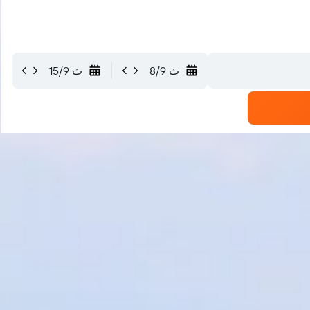
ث 8/9
ث 15/9