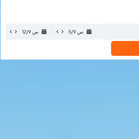
س 5/9
س 12/9