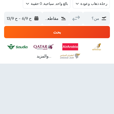
رحلة ذهاب وعودة
بالغ واحد, سياحية, 0 حقيبة
من؟
مقاطعة بوكيت
ح 6/9
-
ح 13/9
بحث
...والمزيد
25w
24w
23w
22w
21w
20w
19w
18w
17w
16w
15w
14w
13w
12w
11w
10w
9w
8w
7w
6w
5w
4w
3w
2w