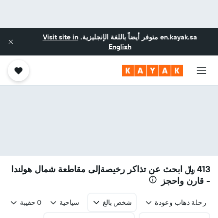
en.kayak.sa
متوفر أيضاً باللغة الإنجليزية.
Visit site in
English
413 ﷼
ابحث عن تذاكر رخيصةإلى مقاطعة شمال هولندا
- قارن واحجز
رحلة ذهاب وعودة
شخص بالغ
سياحية
0 حقيبة