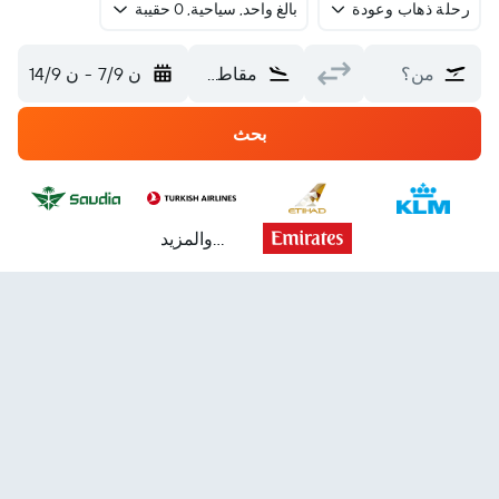
رحلة ذهاب وعودة
بالغ واحد, سياحية, 0 حقيبة
من؟
مقاطعة شمال هولندا
ن 7/9
-
ن 14/9
بحث
...والمزيد
25w
24w
23w
22w
21w
20w
19w
18w
17w
16w
15w
14w
13w
12w
11w
10w
9w
8w
7w
6w
5w
4w
3w
2w