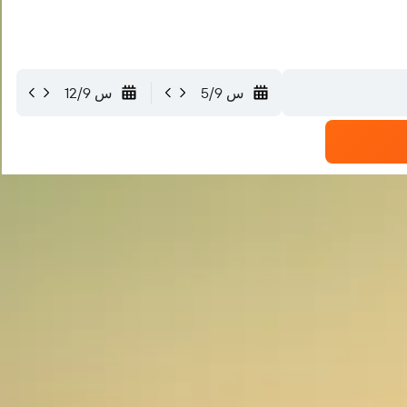
س 5/9
س 12/9