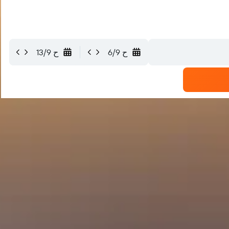
ح 6/9
ح 13/9