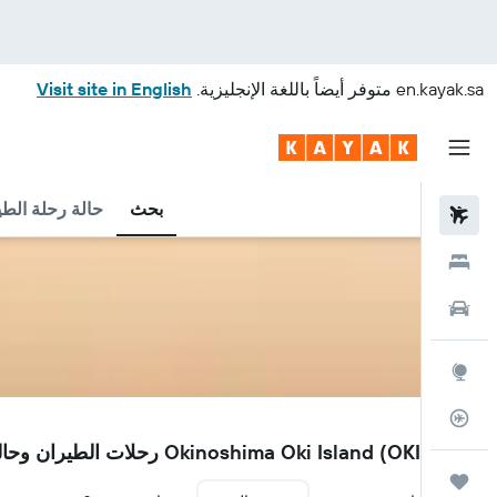
en.kayak.sa
متوفر أيضاً باللغة الإنجليزية.
Visit site in English
بحث
حالة رحلة الطي
رحلات طيران
فنادق
سيارات
استكشاف
متعقب رحلة الطيران
OKI
مطار Okinoshima Oki Island (OKI) رحلات الطيران وحالة الرحلة
رحلات