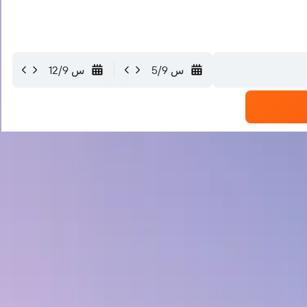
س 5/9
س 12/9