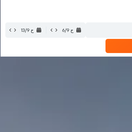
ح 6/9
ح 13/9