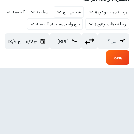
رحلة ذهاب وعودة
شخص بالغ
سياحية
0 حقيبة
رحلة ذهاب وعودة
بالغ واحد, سياحية, 0 حقيبة
من؟
Bortala Bole Alashankou (BPL)
ح 6/9
-
ح 13/9
بحث