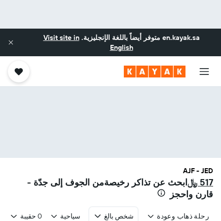
en.kayak.sa
متوفر أيضاً باللغة الإنجليزية.
Visit site in
English
AJF - JED
517 ﷼
ابحث عن تذاكر رخيصةمن الجوف إلى جدّة -
قارن واحجز
رحلة ذهاب وعودة
شخص بالغ
سياحية
0 حقيبة