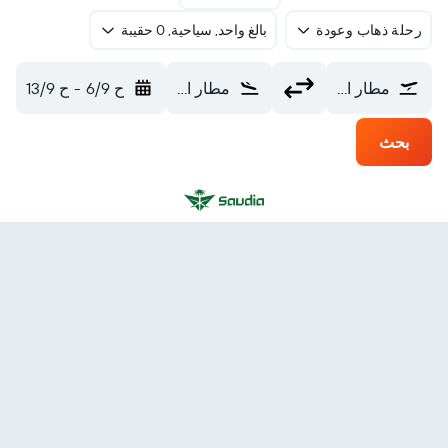
رحلة ذهاب وعودة
بالغ واحد, سياحية, 0 حقيبة
مطار الجوف المحلي (AJF)
مطار الملك عبد العزيز الدولي (JED)
ح 6/9
-
ح 13/9
بحث