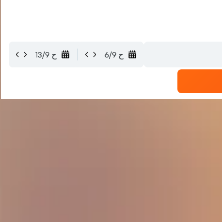
ح 6/9
ح 13/9