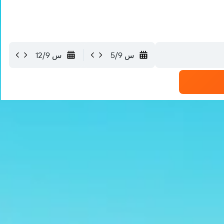
س 5/9
س 12/9