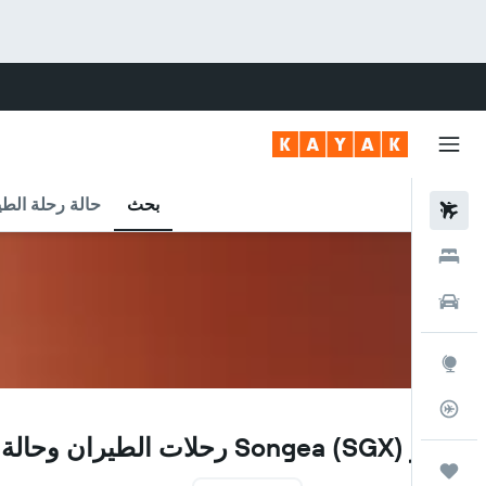
بحث
حالة رحلة الطي
رحلات طيران
فنادق
سيارات
استكشاف
متعقب رحلة الطيران
SGX
مطار Songea (SGX) رحلات الطيران وحالة الرحلة
رحلات