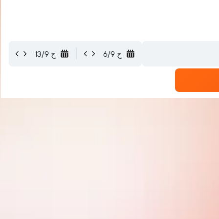
ح 6/9
ح 13/9