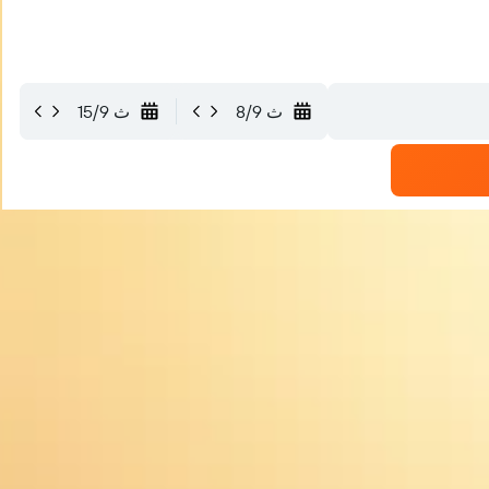
ث 8/9
ث 15/9