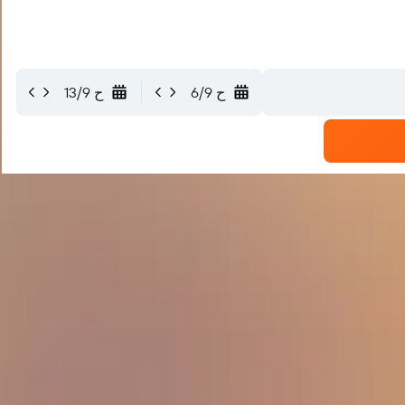
ح 6/9
ح 13/9