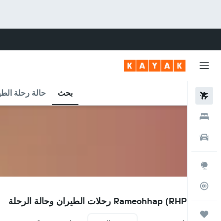
بحث
حالة رحلة الطي
رحلات طيران
فنادق
سيارات
استكشاف
متعقب رحلة الطيران
RHP
مطار Ramechhap (RHP) رحلات الطيران وحالة الرحلة
رحلات