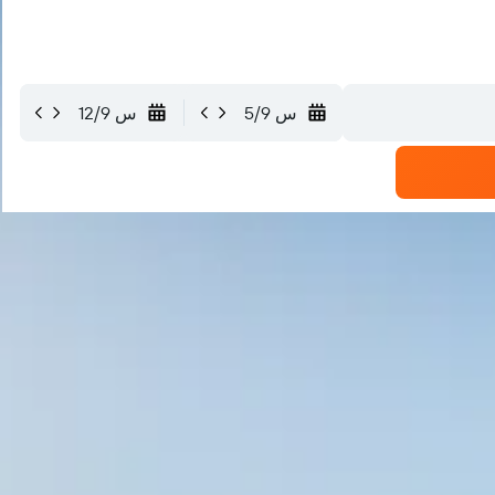
س 5/9
س 12/9