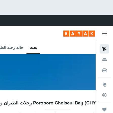
بحث
حالة رحلة الطي
رحلات طيران
فنادق
سيارات
استكشاف
متعقب رحلة الطيران
CHY
مطار Poroporo Choiseul Bay (CHY) رحلات الطيران وحالة الرحلة
رحلات