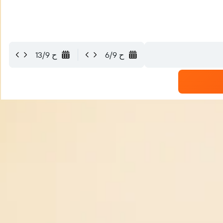
ح 6/9
ح 13/9