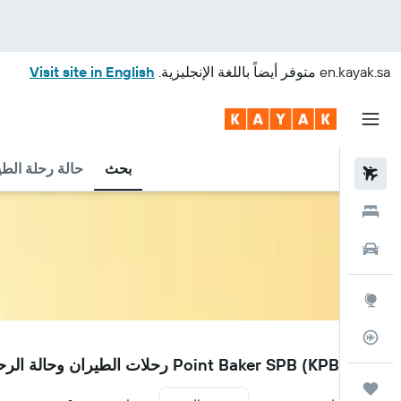
en.kayak.sa
متوفر أيضاً باللغة الإنجليزية.
Visit site in English
بحث
حالة رحلة الطي
رحلات طيران
فنادق
سيارات
استكشاف
متعقب رحلة الطيران
KPB
مطار Point Baker SPB (KPB) رحلات الطيران وحالة الرحلة
رحلات