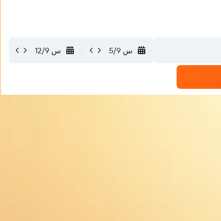
س 5/9
س 12/9