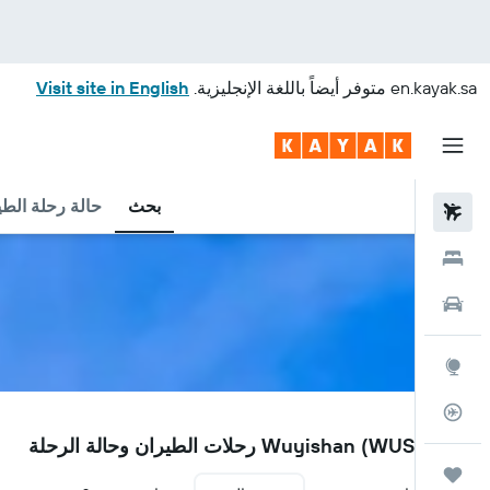
en.kayak.sa
متوفر أيضاً باللغة الإنجليزية.
Visit site in English
بحث
حالة رحلة الطي
رحلات طيران
فنادق
سيارات
استكشاف
متعقب رحلة الطيران
WUS
مطار Wuyishan (WUS) رحلات الطيران وحالة الرحلة
رحلات