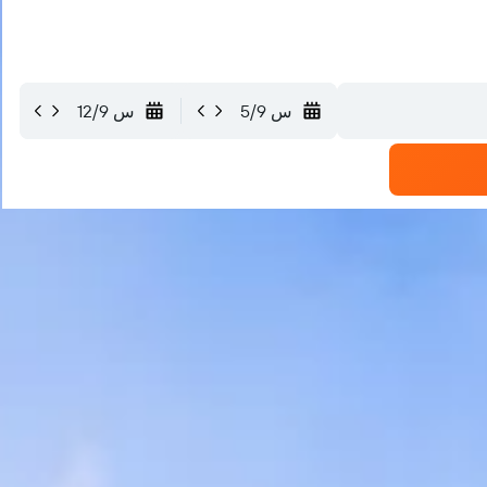
س 5/9
س 12/9