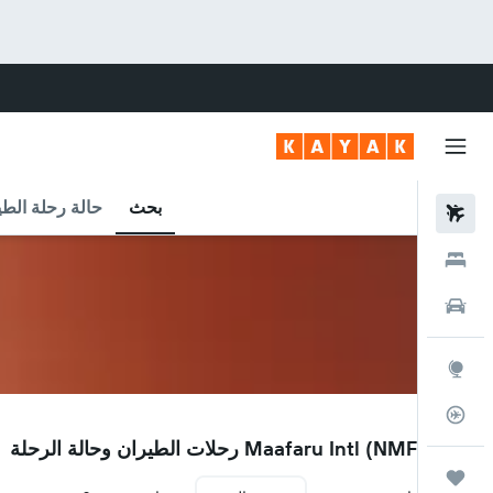
بحث
حالة رحلة الطي
رحلات طيران
فنادق
سيارات
استكشاف
متعقب رحلة الطيران
NMF
مطار Maafaru Intl (NMF) رحلات الطيران وحالة الرحلة
رحلات