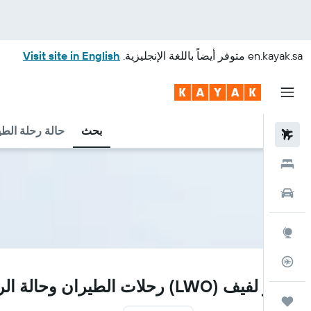
en.kayak.sa
متوفر أيضاً باللغة الإنجليزية.
Visit site in English
بحث
حالة رحلة الطي
رحلات طيران
فنادق
سيارات
استكشاف
متعقب رحلة الطيران
LWO
مطار لفيف (LWO) رحلات الطيران وحالة الرحلة
رحلات