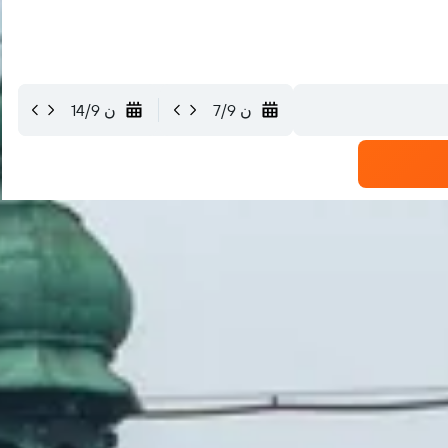
ن 7/9
ن 14/9