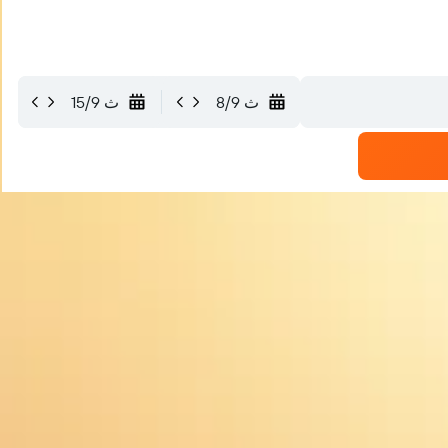
ث 8/9
ث 15/9