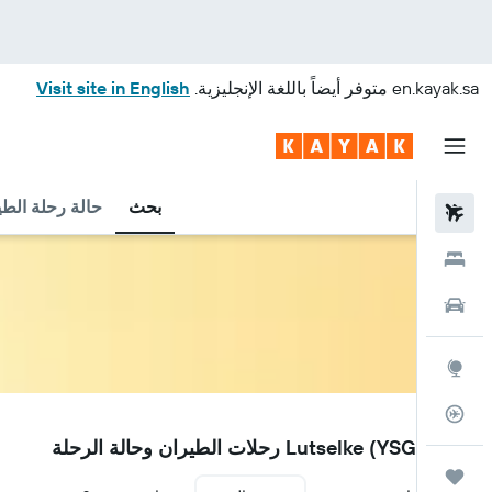
en.kayak.sa
متوفر أيضاً باللغة الإنجليزية.
Visit site in English
بحث
حالة رحلة الطي
رحلات طيران
فنادق
سيارات
استكشاف
متعقب رحلة الطيران
YSG
مطار Lutselke (YSG) رحلات الطيران وحالة الرحلة
رحلات