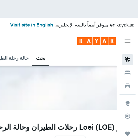
en.kayak.sa
متوفر أيضاً باللغة الإنجليزية.
Visit site in English
بحث
حالة رحلة الطي
رحلات طيران
فنادق
سيارات
استكشاف
متعقب رحلة الطيران
LOE
مطار Loei (LOE) رحلات الطيران وحالة الرحلة
رحلات