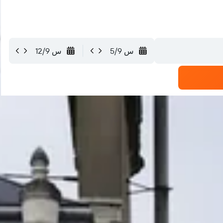
س 5/9
س 12/9