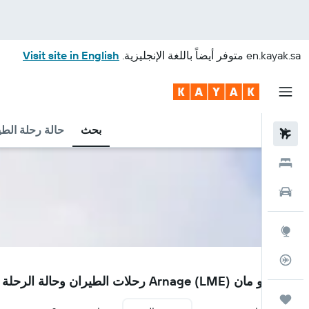
en.kayak.sa
متوفر أيضاً باللغة الإنجليزية.
Visit site in English
بحث
حالة رحلة الطي
رحلات طيران
فنادق
سيارات
استكشاف
متعقب رحلة الطيران
LME
مطار لو مان Arnage (LME) رحلات الطيران وحالة الرحلة
رحلات