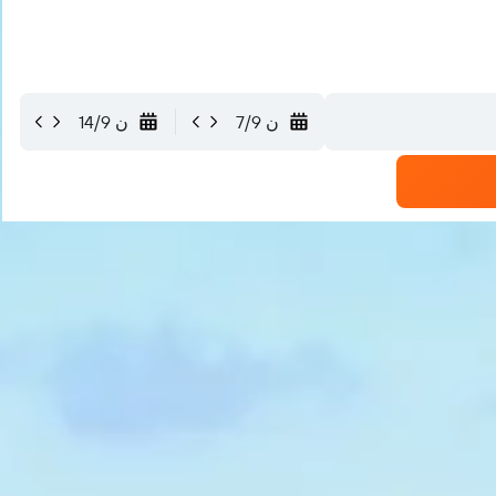
ن 7/9
ن 14/9