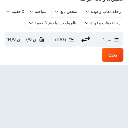
رحلة ذهاب وعودة
شخص بالغ
سياحية
0 حقيبة
رحلة ذهاب وعودة
بالغ واحد, سياحية, 0 حقيبة
من؟
Jhārsuguda Veer Surendra Sai (JRG)
ن 7/9
-
ن 14/9
بحث