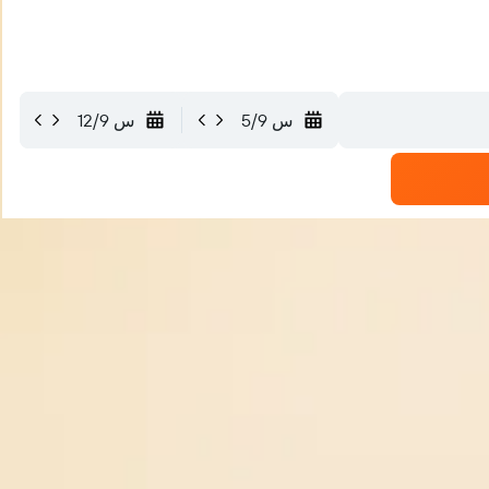
س 5/9
س 12/9