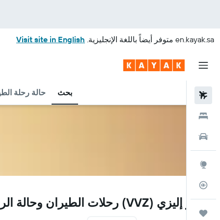
en.kayak.sa
متوفر أيضاً باللغة الإنجليزية.
Visit site in English
بحث
حالة رحلة الطي
رحلات طيران
فنادق
سيارات
استكشاف
متعقب رحلة الطيران
VVZ
مطار إليزي (VVZ) رحلات الطيران وحالة الرحلة
رحلات