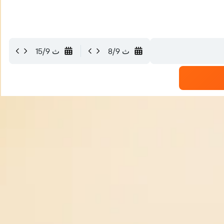
ث 8/9
ث 15/9