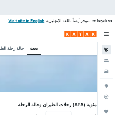
en.kayak.sa
متوفر أيضاً باللغة الإنجليزية.
Visit site in English
بحث
حالة رحلة الطي
رحلات طيران
فنادق
سيارات
استكشاف
متعقب رحلة الطيران
APA
مطار المئوية (APA) رحلات الطيران وحالة الرحلة
رحلات