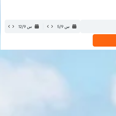
س 5/9
س 12/9