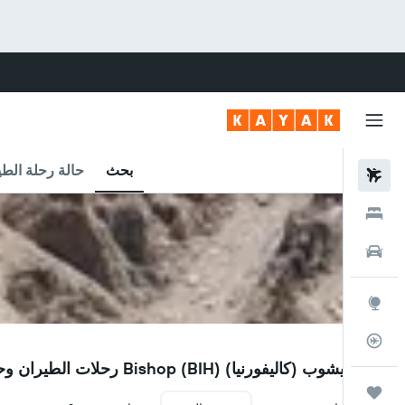
بحث
حالة رحلة الطي
رحلات طيران
فنادق
سيارات
استكشاف
متعقب رحلة الطيران
BIH
مطار بيشوب (كاليفورنيا) Bishop (BIH) رحلات الطيران وحالة الرحلة
رحلات