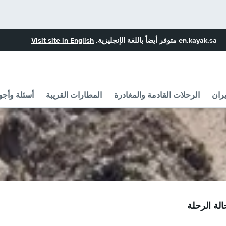
en.kayak.sa
متوفر أيضاً باللغة الإنجليزية.
Visit site in English
ران
الرحلات القادمة والمغادرة
المطارات القريبة
أسئلة وأجو