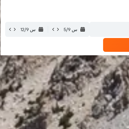
س 5/9
س 12/9