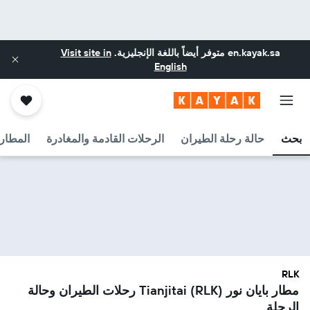
en.kayak.sa
متوفر أيضاً باللغة الإنجليزية.
Visit site in
English
بحث
حالة رحلة الطيران
الرحلات القادمة والمغادرة
المطارا
RLK
مطار بايان نور Tianjitai (RLK) رحلات الطيران وحالة
الرحلة