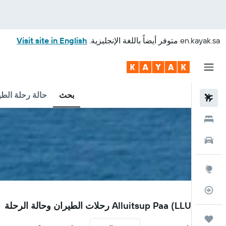
en.kayak.sa
متوفر أيضاً باللغة الإنجليزية.
Visit site in English
بحث
حالة رحلة الطي
رحلات طيران
فنادق
سيارات
استكشاف
متعقب رحلة الطيران
LLU
مطار Alluitsup Paa (LLU) رحلات الطيران وحالة الرحلة
رحلات