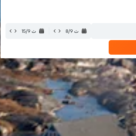
ث 8/9
ث 15/9