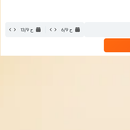
ح 6/9
ح 13/9