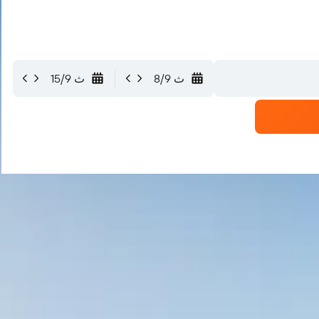
ث 8/9
ث 15/9