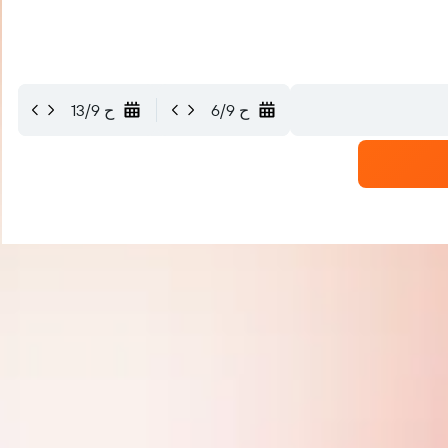
ح 6/9
ح 13/9