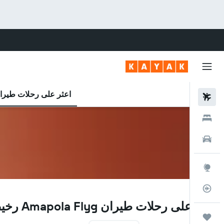
اعثر على رحلات طيرا
رحلات طيران
فنادق
سيارات
استكشاف
متعقب رحلة الطيران
HP
اعثر على رحلات طيران Amapola Flyg رخيصة
رحلات