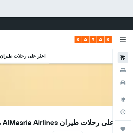
اعثر على رحلات طيران
رحلات طيران
فنادق
سيارات
استكشاف
متعقب رحلة الطيران
UJ
اعثر على رحلات طيران AlMasria Airlines رخيصة
رحلات