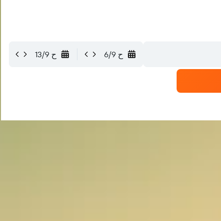
ح 6/9
ح 13/9