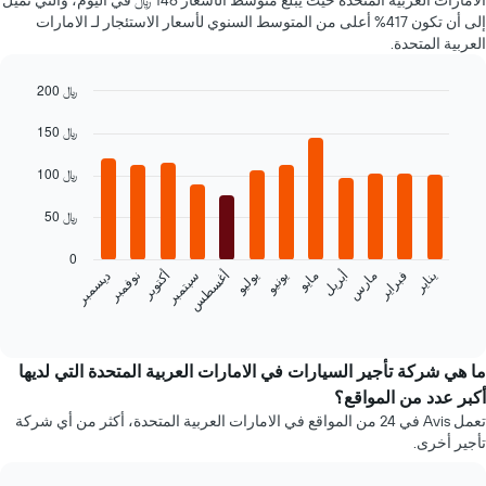
الامارات العربية المتحدة حيث يبلغ متوسط الأسعار 146 ﷼ في اليوم، والتي تميل
لسيارة
إلى أن تكون 417% أعلى من المتوسط السنوي لأسعار الاستئجار لـ الامارات
إيجار
العربية المتحدة.
في
الشركات
المحددة
200 ﷼
Bar
Chart
graphic.
150 ﷼
chart
with
12
100 ﷼
bars.
50 ﷼
يعرض
المخطط
0
التالي
فبراير
مايو
أغسطس
نوفمبر
يناير
أبريل
يوليو
أكتوبر
مارس
يونيو
سبتمبر
ديسمبر
متوسط
سعر
End
of
سيارة
interactive
إيجار
chart
كل
ما هي شركة تأجير السيارات في الامارات العربية المتحدة التي لديها
شهر
أكبر عدد من المواقع؟
يتضمن
تعمل Avis في 24 من المواقع في الامارات العربية المتحدة، أكثر من أي شركة
المخطط
تأجير أخرى.
1
محور