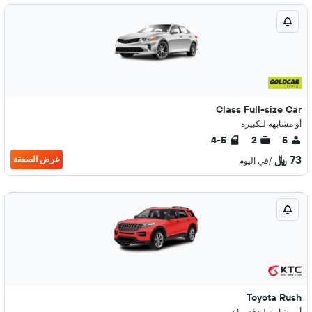
Class Full-size Car
أو مشابهة لـكبيرة
4-5
2
5
73 ﷼
عرض الصفقة
/في اليوم
Toyota Rush
أو مشابهة لـدفع رباعي