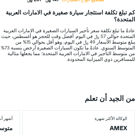
Range:
14
كم تبلغ تكلفة استئجار سيارة صغيرة في الامارات العربية
categories.
المتحدة؟
The
chart
عادةً ما تبلغ تكلفة سعر تأجير السيارات الصغيرة في الامارات العربية
has
المتحدة حوالي 57 ﷼ في اليوم. أفضل وقت للحجز هو أغسطس، حيث
1
يبلغ متوسط الأسعار 49 ﷼ في اليوم، وهو أقل بحوالي 15% من
Y
المتوسط السنوي. عادةً ما تكون السيارات الصغيرة أرخص بنسبة 73%
axis
من متوسط التأجير في الامارات العربية المتحدة؛ مما يجعلها مثالية
displaying
للمسافرين ذوي الميزانية المحدودة.
values.
Range:
0
to
300.
من الجيد أن تعلم
الوكالة الأكثر شهرة
أشهر أن
AMEX
متوس