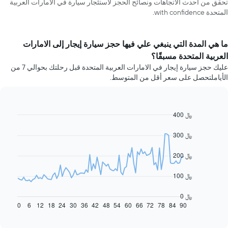
تحقق من أحدث الاتجاهات ونصائح الحجز لاستئجار سيارة في الامارات العربية
المتحدة with confidence.
ما هي المدة التي ينبغي علي فيها حجز سيارة إيجار إلى الامارات
العربية المتحدة مسبقًا؟
عليك حجز سيارة إيجار في الامارات العربية المتحدة قبل رحلتك بحوالي 7 من
الأياملتحصل على سعر أقل من المتوسط.
400 ﷼
Line
Chart
graphic.
chart
with
300 ﷼
91
data
200 ﷼
points.
يعرض
100 ﷼
المخطط
التالي
0 ﷼
كيفية
0
6
12
18
24
30
36
42
48
54
60
66
72
78
84
90
End
of
تغير
interactive
سعر
chart