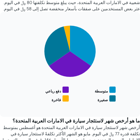
شعبية في الامارات العربية المتحدة، حيث يبلغ متوسط تكلفتها 80 ﷼ في اليوم.
يتضمن
الذي
عثر بعض المستخدمين على صفقات بأسعار منخفضة تصل إلى 58 ﷼ في اليوم.
المخطط
يعرض
1
متوسط
محور
سعر
Y
السيارة
Pie
Chart
graphic.
chart
الذي
الإيجار
with
يعرض
4
أرخص
slices.
4
شركات
يعرض
تأجير
المخطط
سيارات
التالي
الأكثر
متوسط
شعبية
سعر
يتضمن
أنواع
متوسطة
دفع رباعي
المخطط
السيارات
صغيرة
فاخرة
1
End
الأكثر
محور
of
شعبية
interactive
Y
chart
الذي
ما هو أرخص شهر لاستئجار سيارة في الامارات العربية المتحدة؟
يعرض
أرخص شهر لاستئجار سيارة في الامارات العربية المتحدة هو أغسطس بمتوسط
أرخص
تكلفة قدره 77 ﷼ في اليوم. مايو هو الشهر الأكثر تكلفةً لاستئجار سيارة في
سعر