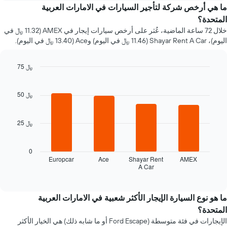
سيارة
ما هي أرخص شركة لتأجير السيارات في الامارات العربية
إيجار
المتحدة؟
عند
خلال 72 ساعة الماضية، عُثر على أرخص سيارات إيجار في AMEX (11.32 ﷼ في
الاقتراب
اليوم)، Shayar Rent A Car (11.46 ﷼ في اليوم) وAce (13.40 ﷼ في اليوم).
من
تاريخ
الحجز
75 ﷼
يتضمن
Bar
Chart
المخطط
graphic.
chart
1
with
50 ﷼
محور
4
bars.
X
الذي
25 ﷼
يعرض
يعرض
المخطط
عدد
التالي
الأيام
0
أرخص
قبل
Europcar
Ace
Shayar Rent
AMEX
A Car
شركات
End
الحجز
of
تأجير
يتضمن
interactive
السيارات
المخطط
chart
خلال
التالي
ما هو نوع السيارة الإيجار الأكثر شعبية في الامارات العربية
آخر
1
المتحدة؟
72
محور
الإيجارات في فئة متوسطة (Ford Escape أو ما شابه ذلك) هي الخيار الأكثر
ساعة.
X