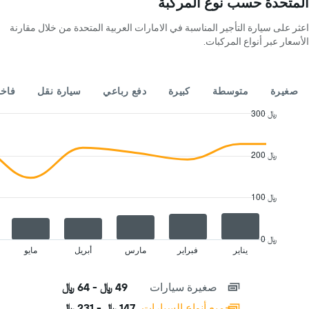
المتحدة حسب نوع المركبة
يعرض
4
اعثر على سيارة التأجير المناسبة في الامارات العربية المتحدة من خلال مقارنة
شركات
الأسعار عبر أنواع المركبات.
تأجير
سيارات
يتضمن
المخطط
صغيرة
متوسطة
كبيرة
دفع رباعي
سيارة نقل
فاخ
1
محور
300 ﷼
Y
Combination
Chart
الذي
graphic.
chart
with
يعرض
200 ﷼
2
أرخص
data
سعر
series.
لسيارة
100 ﷼
إيجار
The
في
chart
الشركات
has
0 ﷼
المحددة
1
يناير
فبراير
مارس
أبريل
مايو
End
of
X
interactive
axis
chart
صغيرة سيارات
49 ﷼ - 64 ﷼
displaying
categories.
جميع أنواع السيارات
147 ﷼ - 231 ﷼