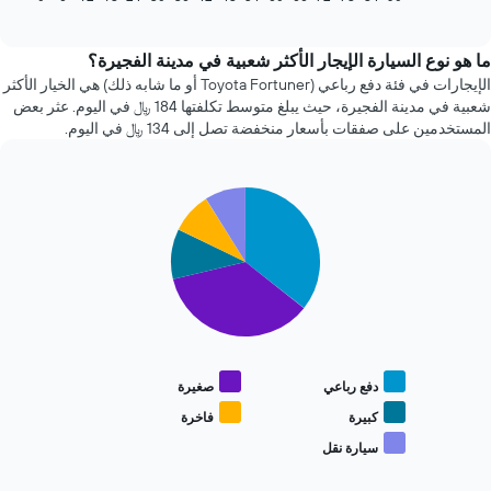
of
تغير
interactive
سعر
chart
سيارة
ما هو نوع السيارة الإيجار الأكثر شعبية في مدينة الفجيرة؟
إيجار
الإيجارات في فئة دفع رباعي (Toyota Fortuner أو ما شابه ذلك) هي الخيار الأكثر
عند
شعبية في مدينة الفجيرة، حيث يبلغ متوسط تكلفتها 184 ﷼ في اليوم. عثر بعض
الاقتراب
المستخدمين على صفقات بأسعار منخفضة تصل إلى 134 ﷼ في اليوم.
من
تاريخ
الحجز
Pie
يتضمن
Chart
graphic.
chart
المخطط
with
1
5
محور
slices.
X
الذي
يعرض
يعرض
المخطط
عدد
التالي
الأيام
متوسط
دفع رباعي
صغيرة
قبل
سعر
الحجز
أنواع
كبيرة
فاخرة
يتضمن
السيارات
سيارة نقل
المخطط
End
الأكثر
of
التالي
شعبية
interactive