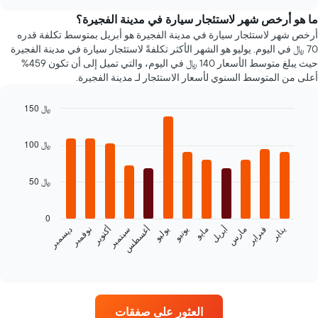
1
chart
محور
ما هو أرخص شهر لاستئجار سيارة في مدينة الفجيرة؟
X
أرخص شهر لاستئجار سيارة في مدينة الفجيرة هو أبريل بمتوسط تكلفة قدره
الذي
70 ﷼ في اليوم. يوليو هو الشهر الأكثر تكلفةً لاستئجار سيارة في مدينة الفجيرة
يعرض
حيث يبلغ متوسط الأسعار 140 ﷼ في اليوم، والتي تميل إلى أن تكون 459%
متوسط
أعلى من المتوسط السنوي لأسعار الاستئجار لـ مدينة الفجيرة.
سعر
السيارة
150 ﷼
الإيجار
Bar
Chart
graphic.
chart
100 ﷼
with
12
bars.
50 ﷼
يعرض
المخطط
0
التالي
فبراير
مايو
أغسطس
نوفمبر
يناير
أبريل
يوليو
أكتوبر
مارس
يونيو
سبتمبر
ديسمبر
متوسط
سعر
End
of
سيارة
interactive
إيجار
chart
كل
شهر
العثور على صفقات
يتضمن