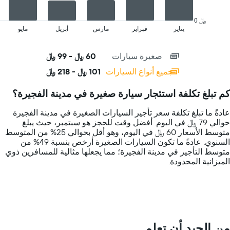
chart
has
0 ﷼
1
يناير
فبراير
مارس
أبريل
مايو
End
of
X
interactive
axis
chart
صغيرة سيارات
60 ﷼ - 99 ﷼
displaying
categories.
جميع أنواع السيارات
101 ﷼ - 218 ﷼
Range:
14
كم تبلغ تكلفة استئجار سيارة صغيرة في مدينة الفجيرة؟
categories.
The
عادةً ما تبلغ تكلفة سعر تأجير السيارات الصغيرة في مدينة الفجيرة
chart
حوالي 79 ﷼ في اليوم. أفضل وقت للحجز هو سبتمبر، حيث يبلغ
has
متوسط الأسعار 60 ﷼ في اليوم، وهو أقل بحوالي 25% من المتوسط
1
السنوي. عادةً ما تكون السيارات الصغيرة أرخص بنسبة 49% من
Y
متوسط التأجير في مدينة الفجيرة؛ مما يجعلها مثالية للمسافرين ذوي
axis
الميزانية المحدودة.
displaying
values.
Range:
0
to
300.
من الجيد أن تعلم