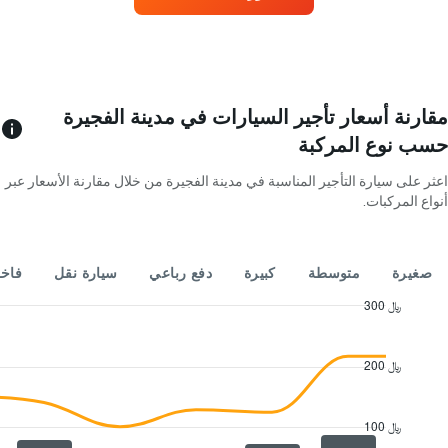
المخطط
1
محور
X
الذي
يعرض
مقارنة أسعار تأجير السيارات في مدينة الفجيرة
أشهر
حسب نوع المركبة
السنة
يتضمن
اعثر على سيارة التأجير المناسبة في مدينة الفجيرة من خلال مقارنة الأسعار عبر
المخطط
أنواع المركبات.
1
محور
X
الذي
صغيرة
متوسطة
كبيرة
دفع رباعي
سيارة نقل
فاخ
يعرض
متوسط
300 ﷼
سعر
Combination
Chart
السيارة
graphic.
chart
with
الإيجار
200 ﷼
2
في
data
اليوم
series.
100 ﷼
The