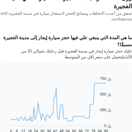
الفجيرة
تحقق من أحدث الاتجاهات ونصائح الحجز لاستئجار سيارة في مدينة الفجيرة with
confidence.
ما هي المدة التي ينبغي علي فيها حجز سيارة إيجار إلى مدينة الفجيرة
مسبقًا؟
عليك حجز سيارة إيجار في مدينة الفجيرة قبل رحلتك بحوالي 20 من
الأياملتحصل على سعر أقل من المتوسط.
750 ﷼
Line
Chart
graphic.
chart
with
91
500 ﷼
data
points.
250 ﷼
يعرض
المخطط
التالي
0 ﷼
كيفية
0
6
12
18
24
30
36
42
48
54
60
66
72
78
84
90
End